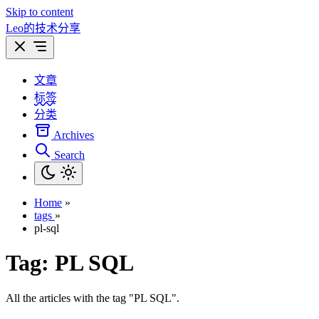
Skip to content
Leo的技术分享
文章
标签
分类
Archives
Search
Home
»
tags
»
pl-sql
Tag:
PL SQL
All the articles with the tag "PL SQL".