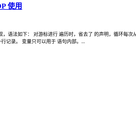
OOP 使用
实现，语法如下： 对游标进行 遍历时，省去了 的声明，循环每次从查
记录。 变量只可以用于 语句内部。...