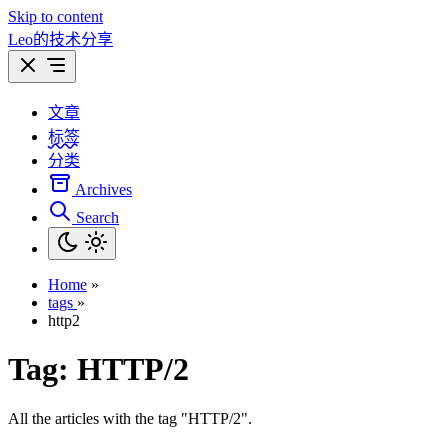
Skip to content
Leo的技术分享
文章
标签
分类
Archives
Search
Home
»
tags
»
http2
Tag:
HTTP/2
All the articles with the tag "HTTP/2".