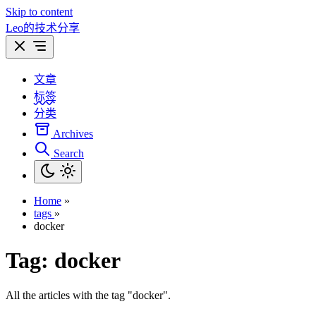
Skip to content
Leo的技术分享
文章
标签
分类
Archives
Search
Home
»
tags
»
docker
Tag:
docker
All the articles with the tag "docker".