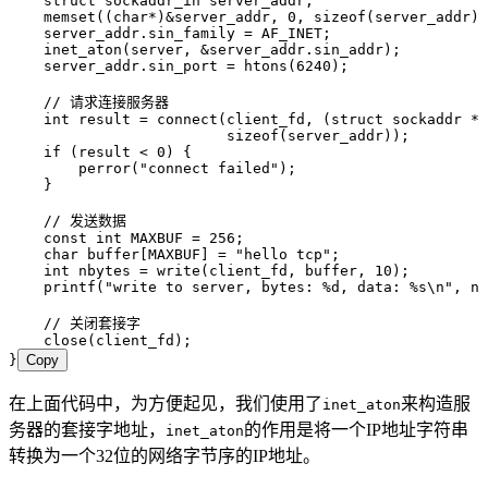
    struct
 sockaddr_in server_addr;
    memset
((
char
*
)
&
server_addr
,
 0
,
 sizeof
(server_addr))
    server_addr
.
sin_family
 =
 AF_INET;
    inet_aton
(server
,
 &
server_addr
.
sin_addr
)
;
    server_addr
.
sin_port
 =
 htons
(
6240
)
;
    // 请求连接服务器
    int
 result 
=
 connect
(client_fd
,
 (
struct
 sockaddr 
*
)
                         sizeof
(server_addr))
;
    if
 (result 
<
 0
) {
        perror
(
"
connect failed
"
)
;
    }
    // 发送数据
    const
 int
 MAXBUF 
=
 256
;
    char
 buffer
[MAXBUF] 
=
 "
hello tcp
"
;
    int
 nbytes 
=
 write
(client_fd
,
 buffer
,
 10
)
;
    printf
(
"
write to server, bytes: 
%d
, data: 
%s
\n
"
,
 nb
    // 关闭套接字
    close
(client_fd)
;
}
Copy
在上面代码中，为方便起见，我们使用了
来构造服
inet_aton
务器的套接字地址，
的作用是将一个IP地址字符串
inet_aton
转换为一个32位的网络字节序的IP地址。