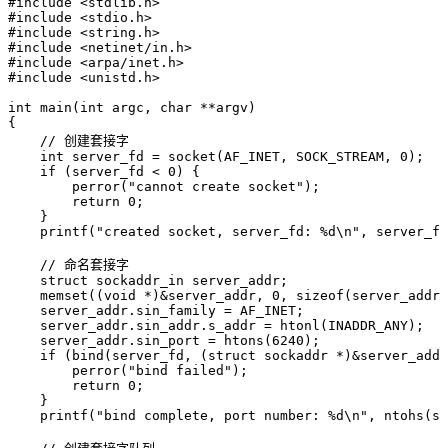
#
include
 <
stdlib.h
>
#
include
 <
stdio.h
>
#
include
 <
string.h
>
#
include
 <
netinet/in.h
>
#
include
 <
arpa/inet.h
>
#
include
 <
unistd.h
>
int
 main
(
int
 argc
,
 char
 **
argv
)
{
    // 创建套接字
    int
 server_fd 
=
 socket
(AF_INET
,
 SOCK_STREAM
,
 0
)
;
    if
 (server_fd 
<
 0
) {
        perror
(
"
cannot create socket
"
)
;
        return
 0
;
    }
    printf
(
"
created socket, server_fd: 
%d
\n
"
,
 server_fd
    // 命名套接字
    struct
 sockaddr_in server_addr;
    memset
((
void
 *
)
&
server_addr
,
 0
,
 sizeof
(server_addr)
    server_addr
.
sin_family
 =
 AF_INET;
    server_addr
.
sin_addr
.
s_addr
 =
 htonl
(INADDR_ANY)
;
    server_addr
.
sin_port
 =
 htons
(
6240
)
;
    if
 (
bind
(server_fd
,
 (
struct
 sockaddr 
*
)
&
server_addr
        perror
(
"
bind failed
"
)
;
        return
 0
;
    }
    printf
(
"
bind complete, port number: 
%d
\n
"
,
 ntohs
(
se