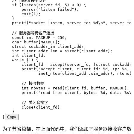
    // 创建套接字队列
    if
 (
listen
(server_fd
,
 5
)
 <
 0
) {
        perror
(
"
listen failed
"
)
;
        exit
(
1
)
;
    }
    printf
(
"
socket listen, server_fd: 
%d
\n
"
,
 server_fd)
    // 服务器等待客户连接
    const
 int
 MAXBUF 
=
 256
;
    char
 buffer
[MAXBUF];
    struct
 sockaddr_in client_addr;
    int
 client_addr_len 
=
 sizeof
(client_addr);
    int
 client_fd;
    while
 (
1
) {
        client_fd 
=
 accept
(server_fd
,
 (
struct
 sockaddr 
        printf
(
"
accept client, client fd: 
%d
, ip: 
%s
, p
               inet_ntoa
(
client_addr
.
sin_addr
)
,
 ntohs
(
c
        // 接收数据
        int
 nbytes 
=
 read
(client_fd
,
 buffer
,
 MAXBUF)
;
        printf
(
"
read from client, bytes: 
%d
, data: 
%s
\n
        // 关闭套接字
        close
(client_fd)
;
    }
}
Copy
为了节省篇幅，在上面代码中，我们添加了服务器接收客户数