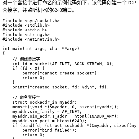
对一个套接字进行命名的示例代码如下，该代码创建一个TCP
套接字，并监听机器的6240端口。
#
include
 <
sys/socket.h
>
#
include
 <
stdlib.h
>
#
include
 <
stdio.h
>
#
include
 <
string.h
>
#
include
 <
netinet/in.h
>
int
 main
(
int
 argc
,
 char
 **
argv
)
{
    // 创建套接字
    int
 fd 
=
 socket
(AF_INET
,
 SOCK_STREAM
,
 0
)
;
    if
 (fd 
<
 0
) {
        perror
(
"
cannot create socket
"
)
;
        return
 0
;
    }
    printf
(
"
created socket, fd: 
%d
\n
"
,
 fd)
;
    // 命名套接字
    struct
 sockaddr_in myaddr;
    memset
((
void
 *
)
&
myaddr
,
 0
,
 sizeof
(myaddr))
;
    myaddr
.
sin_family
 =
 AF_INET;
    myaddr
.
sin_addr
.
s_addr
 =
 htonl
(INADDR_ANY)
;
    myaddr
.
sin_port
 =
 htons
(
6240
)
;
    if
 (
bind
(fd
,
 (
struct
 sockaddr 
*
)
&
myaddr
,
 sizeof
(mya
        perror
(
"
bind failed
"
)
;
        return
 0
;