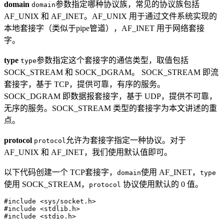
domain
参数指定哪种协议族，常见的协议族包括
domain
AF_UNIX 和 AF_INET。AF_UNIX 用于通过文件系统实现的
本地套接字（类似于pipe管道），AF_INET 用于网络套接
字。
type
参数指定这个套接字的通信类型，取值包括
type
SOCK_STREAM 和 SOCK_DGRAM。 SOCK_STREAM 即流
套接字，基于 TCP，提供可靠，有序的服务。
SOCK_DGRAM 即数据报套接字，基于 UDP，提供不可靠，
无序的服务。SOCK_STREAM 类型的套接字为本文讲述的重
点。
protocol
允许为套接字指定一种协议。对于
protocol
AF_UNIX 和 AF_INET，我们使用默认值即可。
以下代码创建一个 TCP套接字，
使用 AF_INET，
domain
type
使用 SOCK_STREAM，
协议使用默认的 0 值。
protocol
#
include
 <
sys/socket.h
>
#
include
 <
stdlib.h
>
#
include
 <
stdio.h
>