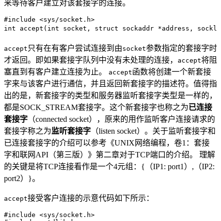
来等待客户建立对该套接字的连接。
#
include
 <
sys/socket.h
>
int
 accept
(
int
 socket
,
 struct
 sockaddr 
*
address
,
 sockle
只有在有客户尝试连接到由
参数指定的套接字时
accept
socket
才返回。即如果套接字队列中没有未处理的连接，
将阻
accept
塞直到有客户建立连接为止。
函数将创建一个新套接
accept
字来与该客户进行通信，并且返回新套接字的描述符。值得指
出的是，新套接字的类型和服务器监听套接字类型是一样的，
都是SOCK_STREAM套接字。这个新套接字也称之为
已连接
套接字
（connected socket），原来的用作监听客户连接请求的
套接字称之为
监听套接字
（listen socket）。关于监听套接字和
已连接套接字的介绍可以参考《UNIX网络编程，卷1：套接
字和联网API（第三版）》第二章对于TCP端口的介绍。 理解
的关键是将TCP连接看作是一个4元组：{（IP1: port1）,（IP2:
port2）}。
接受客户连接的示意代码如下所示：
accept
#
include
 <
sys/socket.h
>