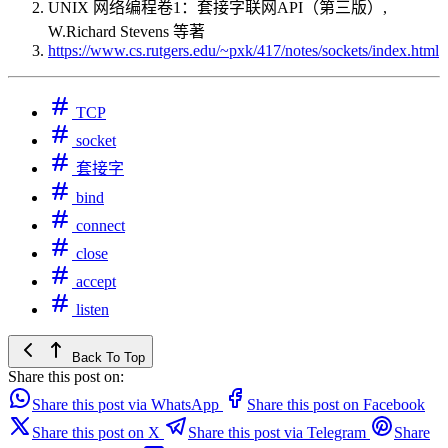
UNIX 网络编程卷1：套接字联网API（第三版）,
W.Richard Stevens 等著
https://www.cs.rutgers.edu/~pxk/417/notes/sockets/index.html
TCP
socket
套接字
bind
connect
close
accept
listen
Back To Top
Share this post on:
Share this post via WhatsApp
Share this post on Facebook
Share this post on X
Share this post via Telegram
Share