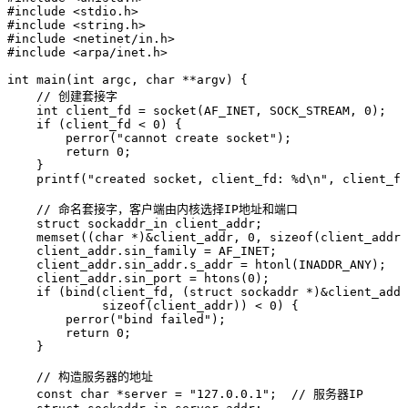
#
include
 <
stdio.h
>
#
include
 <
string.h
>
#
include
 <
netinet/in.h
>
#
include
 <
arpa/inet.h
>
int
 main
(
int
 argc
,
 char
 **
argv
) {
    // 创建套接字
    int
 client_fd 
=
 socket
(AF_INET
,
 SOCK_STREAM
,
 0
)
;
    if
 (client_fd 
<
 0
) {
        perror
(
"
cannot create socket
"
)
;
        return
 0
;
    }
    printf
(
"
created socket, client_fd: 
%d
\n
"
,
 client_fd
    // 命名套接字，客户端由内核选择IP地址和端口
    struct
 sockaddr_in client_addr;
    memset
((
char
 *
)
&
client_addr
,
 0
,
 sizeof
(client_addr)
    client_addr
.
sin_family
 =
 AF_INET;
    client_addr
.
sin_addr
.
s_addr
 =
 htonl
(INADDR_ANY)
;
    client_addr
.
sin_port
 =
 htons
(
0
)
;
    if
 (
bind
(client_fd
,
 (
struct
 sockaddr 
*
)
&
client_addr
             sizeof
(client_addr))
 <
 0
) {
        perror
(
"
bind failed
"
)
;
        return
 0
;
    }
    // 构造服务器的地址
    const
 char
 *
server 
=
 "
127.0.0.1
"
;
  // 服务器IP