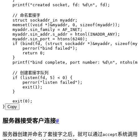
    }
    printf
(
"
created socket, fd: 
%d
\n
"
,
 fd)
;
    // 命名套接字
    struct
 sockaddr_in myaddr;
    memset
((
void
 *
)
&
myaddr
,
 0
,
 sizeof
(myaddr))
;
    myaddr
.
sin_family
 =
 AF_INET;
    myaddr
.
sin_addr
.
s_addr
 =
 htonl
(INADDR_ANY)
;
    myaddr
.
sin_port
 =
 htons
(
6240
)
;
    if
 (
bind
(fd
,
 (
struct
 sockaddr 
*
)
&
myaddr
,
 sizeof
(mya
        perror
(
"
bind failed
"
)
;
        return
 0
;
    }
    printf
(
"
bind complete, port number: 
%d
\n
"
,
 ntohs
(
my
    // 创建套接字队列
    if
 (
listen
(fd
,
 5
)
 <
 0
) {
        perror
(
"
listen failed
"
)
;
        exit
(
1
)
;
    }
    exit
(
0
)
;
}
Copy
服务器接受客户连接
#
服务器创建并命名了套接字之后，就可以通过
系统调用
accept