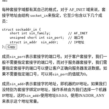
每种套接字域都有其自己的格式，对于 AF_INET 域来说，套
接字地址由结构
来指定，它至少包含以下几个成
socket_in
员：
struct
 sockaddr_in {
    short
 int
 sin_family;
         // AF_INET
    unsigned
 short
 int
 sin_port;
  // 端口号
    struct
 in_addr  sin_addr;
     // IP地址
};
Copy
成员
表示套接字的端口号。对于客户套接字，我们一
sin_port
般不需要指定套接字的端口号，而对于服务器套接字，我们需
要指定套接字的端口号以便让客户正确向服务器发送数据。如
果不需要指定端口号，可以将
的值赋为0。
sin_port
成员
表示套接字的地址，即机器的IP地址。如果我们
sin_addr
没特别为套接字绑定IP地址，操作系统会为我们选择一个机器
IP地址，这时
使用地址0.0.0.0，使用INADDR_ANY
sin_addr
来表示这个地址常量。