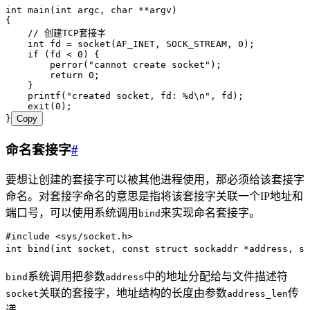
int
 main
(
int
 argc
,
 char
 **
argv
)
{
    // 创建TCP套接字
    int
 fd 
=
 socket
(AF_INET
,
 SOCK_STREAM
,
 0
)
;
    if
 (fd 
<
 0
) {
        perror
(
"
cannot create socket
"
)
;
        return
 0
;
    }
    printf
(
"
created socket, fd: 
%d
\n
"
,
 fd)
;
    exit
(
0
)
;
}
Copy
命名套接字
#
要想让创建的套接字可以被其他进程使用，那必须给该套接字
命名。对套接字命名的意思是指将该套接字关联一个IP地址和
端口号，可以使用系统调用
来实现命名套接字。
bind
#
include
 <
sys/socket.h
>
int
 bind
(
int
 socket
,
 const
 struct
 sockaddr 
*
address
,
 si
系统调用把参数
中的地址分配给与文件描述符
bind
address
关联的套接字，地址结构的长度由参数
传
socket
address_len
递。