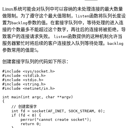
Linux系统可能会对队列中可以容纳的未处理连接的最大数量
做限制。为了遵守这个最大值限制，
函数将队列长度设
listen
置为
参数的值。在套接字队列中，等待处理的进入连
backlog
接的个数最多不能超过这个数字，再往后的连接将被拒绝，导
致客户的连接请求失败。
函数提供的这种机制允许当
listen
服务器繁忙时将后续的客户连接放入队列等待处理。
backlog
参数常用的值是5。
创建套接字队列的代码如下所示：
#
include
 <
sys/socket.h
>
#
include
 <
stdlib.h
>
#
include
 <
stdio.h
>
#
include
 <
string.h
>
#
include
 <
netinet/in.h
>
int
 main
(
int
 argc
,
 char
 **
argv
)
{
    // 创建套接字
    int
 fd 
=
 socket
(AF_INET
,
 SOCK_STREAM
,
 0
)
;
    if
 (fd 
<
 0
) {
        perror
(
"
cannot create socket
"
)
;
        return
 0
;