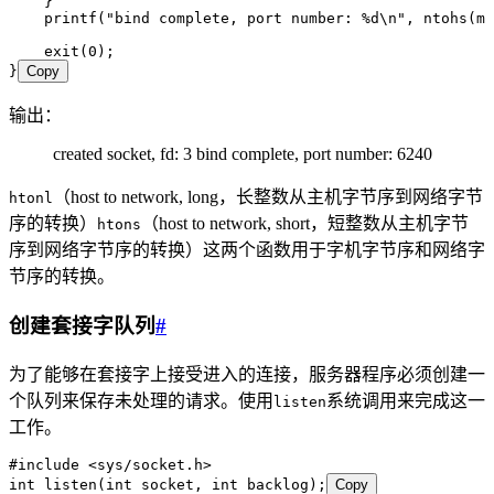
    }
    printf
(
"
bind complete, port number: 
%d
\n
"
,
 ntohs
(
my
    exit
(
0
)
;
}
Copy
输出：
created socket, fd: 3 bind complete, port number: 6240
（host to network, long，长整数从主机字节序到网络字节
htonl
序的转换）
（host to network, short，短整数从主机字节
htons
序到网络字节序的转换）这两个函数用于字机字节序和网络字
节序的转换。
创建套接字队列
#
为了能够在套接字上接受进入的连接，服务器程序必须创建一
个队列来保存未处理的请求。使用
系统调用来完成这一
listen
工作。
#
include
 <
sys/socket.h
>
int
 listen
(
int
 socket
,
 int
 backlog
);
Copy