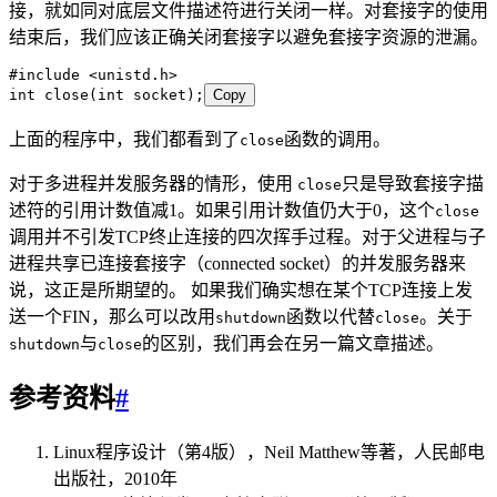
接，就如同对底层文件描述符进行关闭一样。对套接字的使用
结束后，我们应该正确关闭套接字以避免套接字资源的泄漏。
#
include
 <
unistd.h
>
int
 close
(
int
 socket
);
Copy
上面的程序中，我们都看到了
函数的调用。
close
对于多进程并发服务器的情形，使用
只是导致套接字描
close
述符的引用计数值减1。如果引用计数值仍大于0，这个
close
调用并不引发TCP终止连接的四次挥手过程。对于父进程与子
进程共享已连接套接字（connected socket）的并发服务器来
说，这正是所期望的。 如果我们确实想在某个TCP连接上发
送一个FIN，那么可以改用
函数以代替
。关于
shutdown
close
与
的区别，我们再会在另一篇文章描述。
shutdown
close
参考资料
#
Linux程序设计（第4版），Neil Matthew等著，人民邮电
出版社，2010年