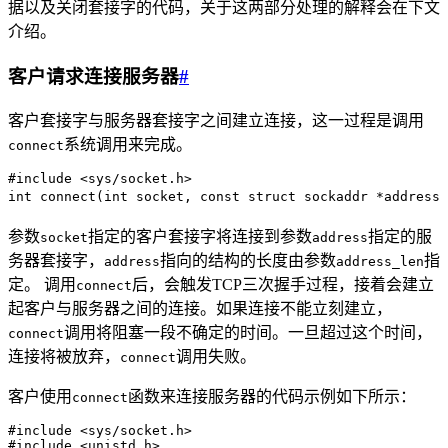
据以及关闭套接字的代码，关于这两部分处理的解释会在下文
介绍。
客户请求连接服务器
#
客户套接字与服务器套接字之间建立连接，这一过程是调用
系统调用来完成。
connect
#
include
 <
sys/socket.h
>
int
 connect
(
int
 socket
,
 const
 struct
 sockaddr 
*
address
,
参数
指定的客户套接字将连接到参数
指定的服
socket
address
务器套接字，
指向的结构的长度由参数
指
address
address_len
定。 调用
后，会触发TCP三次握手过程，接着会建立
connect
起客户与服务器之间的连接。如果连接不能立刻建立，
调用将阻塞一段不确定的时间。一旦超过这个时间，
connect
连接将被放弃，
调用失败。
connect
客户使用
函数来连接服务器的代码示例如下所示：
connect
#
include
 <
sys/socket.h
>
#
include
 <
unistd.h
>