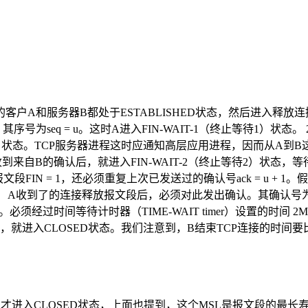
户A和服务器B都处于ESTABLISHED状态，然后进入释放
为seq = u。这时A进入FIN-WAIT-1（终止等待1）状态。 
关闭等待）状态。TCP服务器进程这时应通知高层应用进程，因而从
到来自B的确认后，就进入FIN-WAIT-2（终止等待2）状态，
段FIN = 1，还必须重复上次已发送过的确认号ack = u +
收到了的连接释放报文段后，必须对此发出确认。其确认号为ack = w 
须经过时间等待计时器（TIME-WAIT timer）设置的时间 
收到A发出的确认，就进入CLOSED状态。我们注意到，B结束TCP连
L，才进入CLOSED状态，上面也提到，这个MSL是报文段的最长