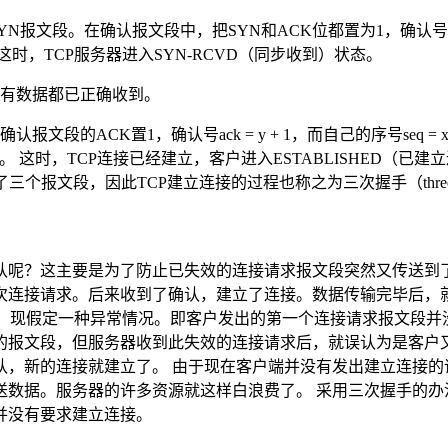
文段。在确认报文段中，把SYN和ACK位都置为1，确认号为ack 
时，TCP服务器进入SYN-RCVD（同步收到）状态。
的所有数据都已正确收到。
段的ACK置1，确认号ack = y + 1，而自己的序号seq =
 1。 这时，TCP连接已经建立，客户进入ESTABLISHED（
个报文段，因此TCP建立连接的过程也称之为三次握手（three-way
认呢？这主要是为了防止已失效的连接请求报文段突然又传送到了
次连接请求。后来收到了确认，建立了连接。数据传输完毕后，
。 现假定一种异常情况。即客户发出的第一个连接请求报文段
的报文段，但服务器收到此失效的连接请求后，就误认为是客户
认，新的连接就建立了。 由于现在客户端并没有发出建立连接的
送数据。服务器的许多资源就这样白浪费了。 采用三次握手的办
并没有要求建立连接。