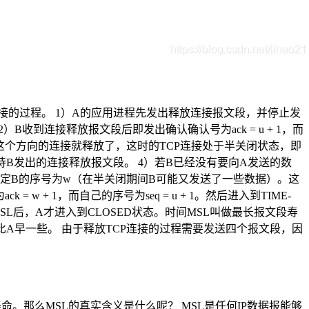
连接的过程。 1）A的应用进程先发出释放连接报文段，并停止发
2）B收到连接释放报文段后即发出确认确认号为ack = u + 1，而
A到B这个方向的连接就释放了，这时的TCP连接处于半关闭状态，即
等待B发出的连接释放报文段。 4）若B已经没有要向A发送的数
 1。假定B的序号为w（在半关闭期间B可能又发送了一些数据）。这
+ 1，而自己的序号为seq = u + 1。然后进入到TIME-
2MSL后，A才进入到CLOSED状态。时间MSL叫做最长报文段寿
接的时间要比A早一些。 由于释放TCP连接的过程需要发送四个报文段，因
寿命。那么MSL的真实含义是什么呢？ MSL是任何IP数据报能够