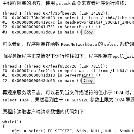
主线程阻塞的地方，使用
命令来查看程序运行堆栈：
pstack
Thread
 1
 (Thread 
0x7f73bfbee720
 (LWP 
14182
)):
#0  0x00007f73bd39c623 in select () from /lib64/libc.so
#1  0x0000000000419c7c in ReadNetworkData(_SOCKET_INFOR
#2  0x000000000041d731 in ServerMain() ()
#3  0x000000000043dc89 in main ()
Copy
可以看到，程序阻塞在函数
的
系统调
ReadNetworkData
select
而服务端程序正常情况下运行堆栈如下，程序阻塞在
epoll_wai
Thread
 1
 (Thread 
0x7feaf652c720
 (LWP 
7815
)):
#0  0x00007feaf3ce21c3 in epoll_wait () from /lib64/lib
#1  0x000000000041d313 in ServerMain() ()
#2  0x000000000043dc05 in main ()
Copy
再观察服务端日志，可以看到当文件描述符的值小于 1024 时
，果然看到由于
参数上限为 1024 
select 1024
FD_SETSIZE
原程序读取客户端请求数据的代码如下：
while
(
1
)
{
    nRet 
=
 select
( FD_SETSIZE
,
 &
fds
,
 NULL
,
 NULL
,
 &
tmOut