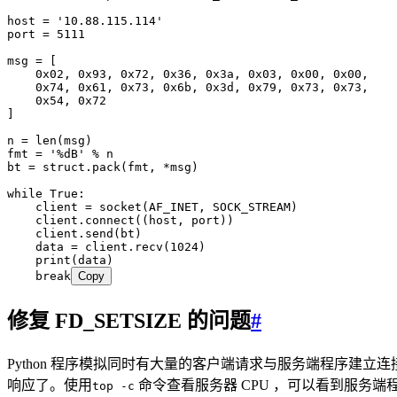
host 
=
 '
10.88.115.114
'
port 
=
 5111
msg 
=
 [
    0x
02
,
 0x
93
,
 0x
72
,
 0x
36
,
 0x
3a
,
 0x
03
,
 0x
00
,
 0x
00
,
    0x
74
,
 0x
61
,
 0x
73
,
 0x
6b
,
 0x
3d
,
 0x
79
,
 0x
73
,
 0x
73
,
    0x
54
,
 0x
72
]
n 
=
 len
(
msg
)
fmt 
=
 '
%d
B
'
 %
 n
bt 
=
 struct
.
pack
(
fmt
,
 *
msg
)
while
 True
:
    client 
=
 socket
(
AF_INET
,
 SOCK_STREAM
)
    client
.
connect
(
(host, port)
)
    client
.
send
(
bt
)
    data 
=
 client
.
recv
(
1024
)
    print
(
data
)
    break
Copy
修复 FD_SETSIZE 的问题
#
Python 程序模拟同时有大量的客户端请求与服务端程序建立
响应了。使用
命令查看服务器 CPU ，可以看到服务端程序
top -c