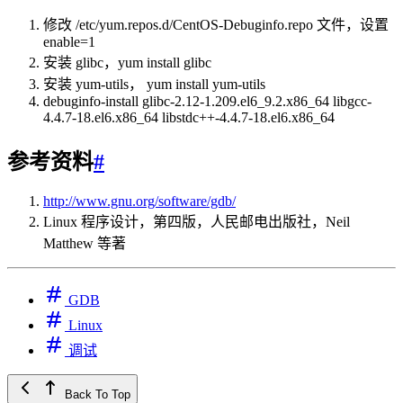
修改 /etc/yum.repos.d/CentOS-Debuginfo.repo 文件，设置
enable=1
安装 glibc，yum install glibc
安装 yum-utils， yum install yum-utils
debuginfo-install glibc-2.12-1.209.el6_9.2.x86_64 libgcc-
4.4.7-18.el6.x86_64 libstdc++-4.4.7-18.el6.x86_64
参考资料
#
http://www.gnu.org/software/gdb/
Linux 程序设计，第四版，人民邮电出版社，Neil
Matthew 等著
GDB
Linux
调试
Back To Top