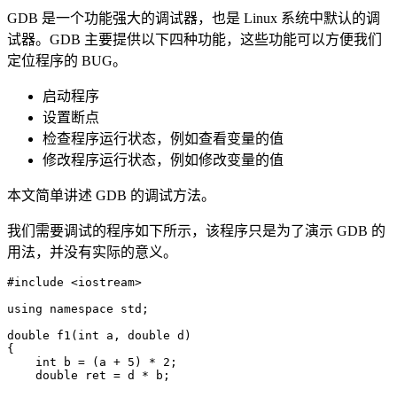
GDB 是一个功能强大的调试器，也是 Linux 系统中默认的调
试器。GDB 主要提供以下四种功能，这些功能可以方便我们
定位程序的 BUG。
启动程序
设置断点
检查程序运行状态，例如查看变量的值
修改程序运行状态，例如修改变量的值
本文简单讲述 GDB 的调试方法。
我们需要调试的程序如下所示，该程序只是为了演示 GDB 的
用法，并没有实际的意义。
#
include
 <
iostream
>
using
 namespace
 std;
double
 f1
(
int
 a
,
 double
 d
)
{
    int
 b 
=
 (a 
+
 5
) 
*
 2
;
    double
 ret 
=
 d 
*
 b;