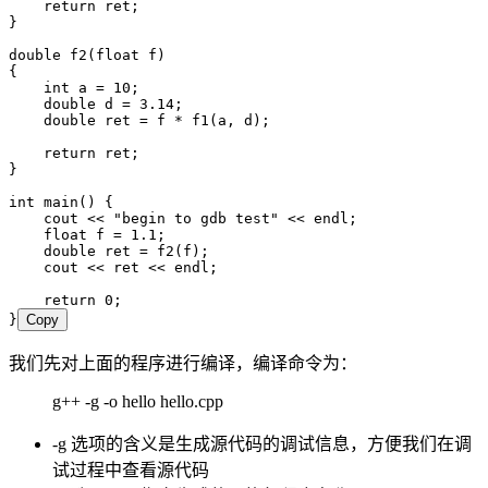
    return
 ret;
}
double
 f2
(
float
 f
)
{
    int
 a 
=
 10
;
    double
 d 
=
 3.14
;
    double
 ret 
=
 f 
*
 f1
(a
,
 d);
    return
 ret;
}
int
 main
() {
    cout 
<<
 "
begin to gdb test
"
 <<
 endl;
    float
 f 
=
 1.1
;
    double
 ret 
=
 f2
(f);
    cout 
<<
 ret 
<<
 endl;
    return
 0
;
}
Copy
我们先对上面的程序进行编译，编译命令为：
g++ -g -o hello hello.cpp
-g 选项的含义是生成源代码的调试信息，方便我们在调
试过程中查看源代码