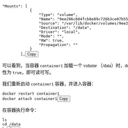
"
Mounts
"
: [
            {
                "Type"
:
 "
volume
"
,
                "Name"
:
 "
9ee296c604fcb8e89c726b3ce07b55
                "Source"
:
 "
/var/lib/docker/volumes/9ee2
                "Destination"
:
 "
/data
"
,
                "Driver"
:
 "
local
"
,
                "Mode"
:
 ""
,
                "RW"
:
 true
,
                "Propagation"
:
 ""
            }
        ],
Copy
可以看到，当容器
加载一个 volume （/data）时，d
container1
性为
，即可读可写。
true
我们重新启动
容器，并进入容器：
container1
docker
 restart
 container1
docker
 attach
 container1
Copy
在容器执行命令：
ls
cd
 /data