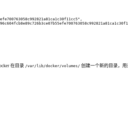
efe700763058c992821a81ca1c30f11cc5
"
,
96c604fcb8e89c726b3ce07b55efe700763058c992821a81ca1c30f1
ocker 在目录
创建一个新的目录，用
/var/lib/docker/volumes/