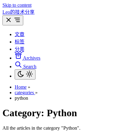
Skip to content
Leo的技术分享
文章
标签
分类
Archives
Search
Home
»
categories
»
python
Category:
Python
All the articles in the category "Python".