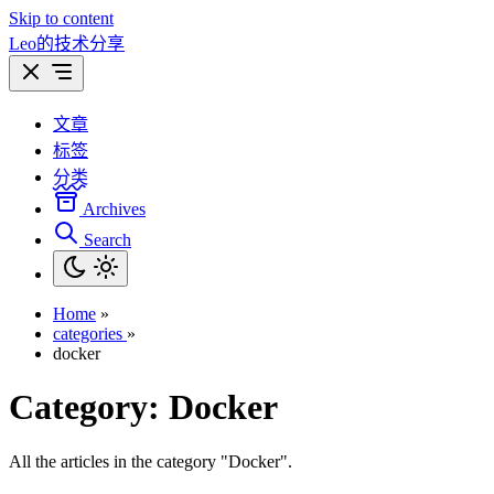
Skip to content
Leo的技术分享
文章
标签
分类
Archives
Search
Home
»
categories
»
docker
Category:
Docker
All the articles in the category "Docker".